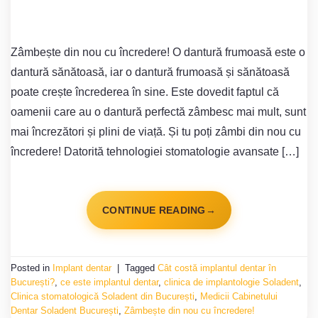
Zâmbește din nou cu încredere! O dantură frumoasă este o
dantură sănătoasă, iar o dantură frumoasă și sănătoasă
poate crește încrederea în sine. Este dovedit faptul că
oamenii care au o dantură perfectă zâmbesc mai mult, sunt
mai încrezători și plini de viață. Și tu poți zâmbi din nou cu
încredere! Datorită tehnologiei stomatologie avansate […]
CONTINUE READING
→
Posted in
Implant dentar
|
Tagged
Cât costă implantul dentar în
București?
,
ce este implantul dentar
,
clinica de implantologie Soladent
,
Clinica stomatologică Soladent din București
,
Medicii Cabinetului
Dentar Soladent București
,
Zâmbește din nou cu încredere!