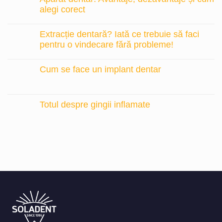
alegi corect
Extracție dentară? Iată ce trebuie să faci
pentru o vindecare fără probleme!
Cum se face un implant dentar
Totul despre gingii inflamate