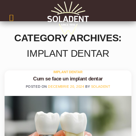
Skip
to
content
CATEGORY ARCHIVES:
IMPLANT DENTAR
IMPLANT DENTAR
Cum se face un implant dentar
POSTED ON
DECEMBRIE 20, 2024
BY
SOLADENT