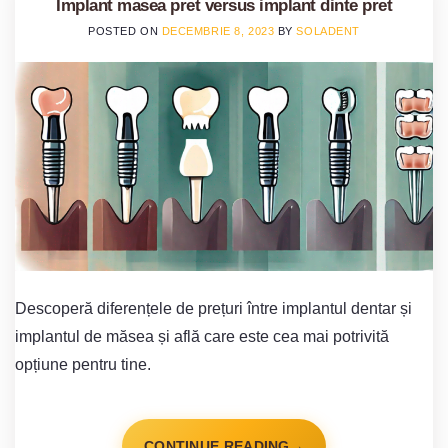
Implant masea pret versus implant dinte pret
POSTED ON
DECEMBRIE 8, 2023
BY
SOLADENT
Descoperă diferențele de prețuri între implantul dentar și
implantul de măsea și află care este cea mai potrivită
opțiune pentru tine.
CONTINUE READING
→