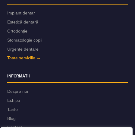
Implant dentar
Estetică dentară
Ortodonție
Stomatologie copii
Urgențe dentare
Toate serviciile →
INFORMAȚII
Despre noi
Echipa
Tarife
Blog
Contact