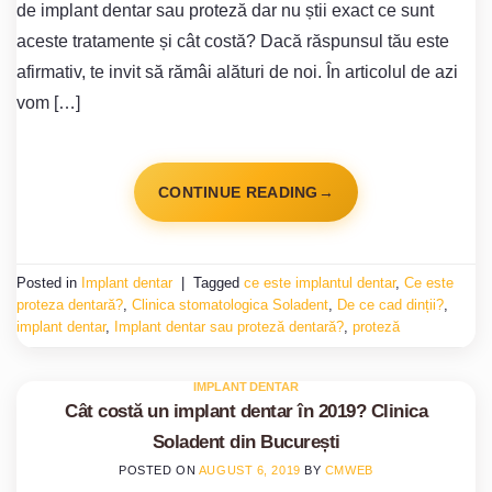
de implant dentar sau proteză dar nu știi exact ce sunt
aceste tratamente și cât costă? Dacă răspunsul tău este
afirmativ, te invit să rămâi alături de noi. În articolul de azi
vom […]
CONTINUE READING
→
Posted in
Implant dentar
|
Tagged
ce este implantul dentar
,
Ce este
proteza dentară?
,
Clinica stomatologica Soladent
,
De ce cad dinții?
,
implant dentar
,
Implant dentar sau proteză dentară?
,
proteză
IMPLANT DENTAR
Cât costă un implant dentar în 2019? Clinica
Soladent din București
POSTED ON
AUGUST 6, 2019
BY
CMWEB