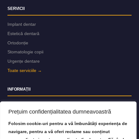
SERVICII
Implant dentar
Estetică dentară
Ortodonție
Stomatologie copii
Urgențe dentare
Toate serviciile →
INFORMAȚII
Despre noi
Prețuim confidențialitatea dumneavoastră
Echipa
Tarife
Folosim cookie-uri pentru a vă îmbunătăți experiența de
navigare, pentru a vă oferi reclame sau conținut
Blog