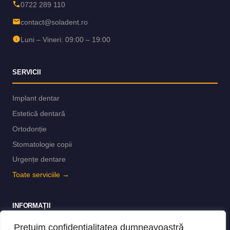
0722 289 110
contact@soladent.ro
Luni – Vineri: 09:00 – 19:00
SERVICII
Implant dentar
Estetică dentară
Ortodonție
Stomatologie copii
Urgențe dentare
Toate serviciile →
INFORMAȚII
Prețuim confidențialitatea dumneavoastră