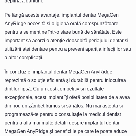
deplină a danturii.
Pe lângă aceste avantaje, implantul dentar MegaGen
AnyRidge necesită și o igienă orală corespunzătoare
pentru a se menține într-o stare bună de sănătate. Este
important să acorzi o atenție deosebită periajului dentar și
utilizării aței dentare pentru a preveni apariția infecțiilor sau
a altor complicații.
În concluzie, implantul dentar MegaGen AnyRidge
reprezintă o soluție eficientă și durabilă pentru înlocuirea
dinților lipsă. Cu un cost competitiv și rezultate
excepționale, acest implant îți oferă posibilitatea de a avea
din nou un zâmbet frumos și sănătos. Nu mai aștepta și
programează-te pentru o consultație la medicul dentist
pentru a afla mai multe detalii despre implantul dentar
MegaGen AnyRidge și beneficiile pe care le poate aduce