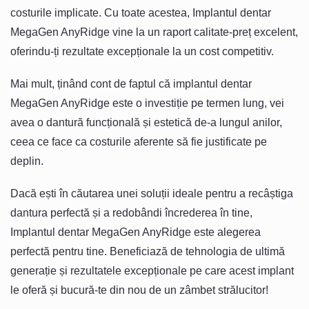
costurile implicate. Cu toate acestea, Implantul dentar
MegaGen AnyRidge vine la un raport calitate-preț excelent,
oferindu-ți rezultate excepționale la un cost competitiv.
Mai mult, ținând cont de faptul că implantul dentar
MegaGen AnyRidge este o investiție pe termen lung, vei
avea o dantură funcțională și estetică de-a lungul anilor,
ceea ce face ca costurile aferente să fie justificate pe
deplin.
Dacă ești în căutarea unei soluții ideale pentru a recâștiga
dantura perfectă și a redobândi încrederea în tine,
Implantul dentar MegaGen AnyRidge este alegerea
perfectă pentru tine. Beneficiază de tehnologia de ultimă
generație și rezultatele excepționale pe care acest implant
le oferă și bucură-te din nou de un zâmbet strălucitor!