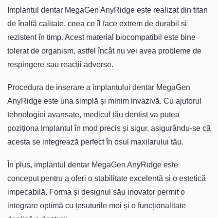
Implantul dentar MegaGen AnyRidge este realizat din titan
de înaltă calitate, ceea ce îl face extrem de durabil și
rezistent în timp. Acest material biocompatibil este bine
tolerat de organism, astfel încât nu vei avea probleme de
respingere sau reacții adverse.
Procedura de inserare a implantului dentar MegaGen
AnyRidge este una simplă și minim invazivă. Cu ajutorul
tehnologiei avansate, medicul tău dentist va putea
poziționa implantul în mod precis și sigur, asigurându-se că
acesta se integrează perfect în osul maxilarului tău.
În plus, implantul dentar MegaGen AnyRidge este
conceput pentru a oferi o stabilitate excelentă și o estetică
impecabilă. Forma și designul său inovator permit o
integrare optimă cu țesuturile moi și o funcționalitate