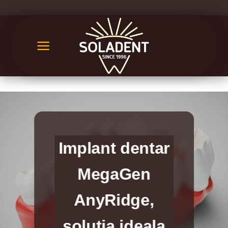
Skip
to
content
Implant dentar
MegaGen
AnyRidge,
solutia ideala